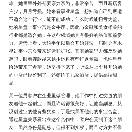
难，她里里外外都要亲力亲为，非常辛苦，而且新店客
户少，月月亏损。她来看事业星盘，想知道自己到底适
不适合这个行业，能不能成功，什么时候能扭亏为盈。
她的星盘上事业宫是金牛座，因此与金融和美食相关的
行业都是适合她，在这些领域她具有很好的品位和鉴赏
力。运势上看，大约半年以后会开始好转，届时会有木
星进事业宫会带来好运和扩张。其实她家里人都反对她
离职，眼看存款越来越少她也有些打退堂鼓。也许星盘
给她带来了希望，她坚持下来了，听说从上个月开始她
的小店已经盈利了，还签约了几家酒店，提供高端甜
品。
我一位男客户在企业里做管理，他工作中打过交道的朋
友邀他一起创业，而且许诺得很美好，让他当副总。从
没创过业的他有些犹豫，于是找我看他们的事业合盘。
通过星盘关系看出在这个合作中，客户会受制于这个朋
友，虽然身份是副总，但得不到实权，而且对方并不像